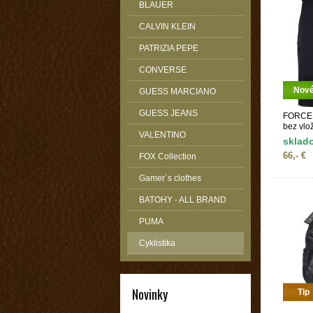
BLAUER
CALVIN KLEIN
PATRIZIA PEPE
CONVERSE
Nov
GUESS MARCIANO
GUESS JEANS
FORCE 
bez vlo
VALENTINO
sklad
66,- €
FOX Collection
Gamer´s clothes
BATOHY - ALL BRAND
PUMA
Cyklistika
Novinky
Tip