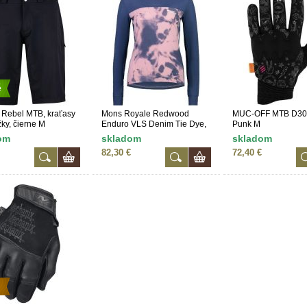
é
Rebel MTB, kraťasy
Mons Royale Redwood
MUC-OFF MTB D30
žky, čierne M
Enduro VLS Denim Tie Dye,
Punk M
veľ. L
om
skladom
skladom
82,30 €
72,40 €