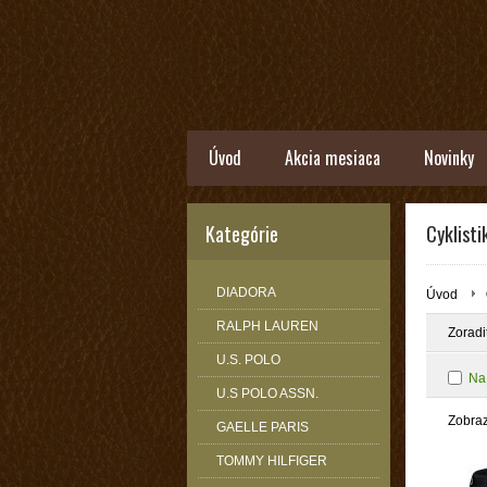
Úvod
Akcia mesiaca
Novinky
Kategórie
Cyklisti
DIADORA
Úvod
RALPH LAUREN
Zoradi
U.S. POLO
Na
U.S POLO ASSN.
Zobra
GAELLE PARIS
TOMMY HILFIGER