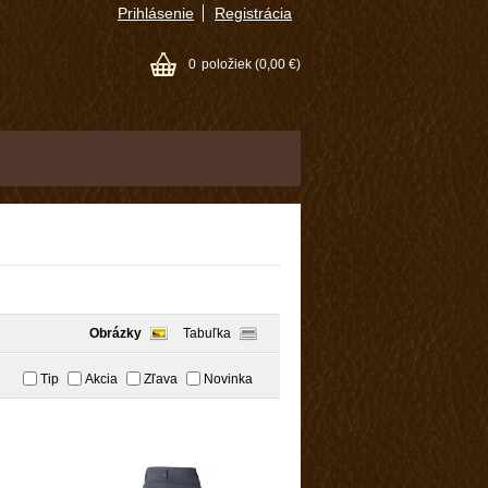
Prihlásenie
Registrácia
0
položiek
(0,00 €)
Obrázky
Tabuľka
Tip
Akcia
Zľava
Novinka