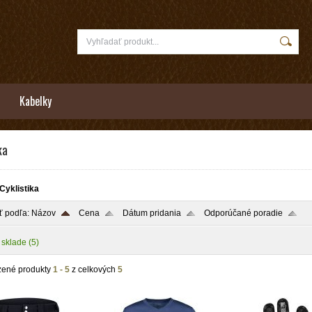
Kabelky
ka
Cyklistika
ť podľa:
Názov
Cena
Dátum pridania
Odporúčané poradie
 sklade
(5)
zené produkty
1 - 5
z celkových
5