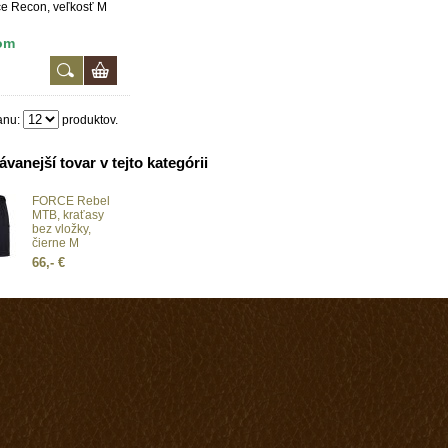
e Recon, veľkosť M
om
anu:
produktov.
vanejší tovar v tejto kategórii
FORCE Rebel
MTB, kraťasy
bez vložky,
čierne M
66,- €