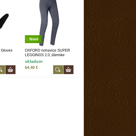
Nové
 Gloves
OXFORD nohavice SUPER
LEGGINGS 2.0, dámske
legíny s Aramidovou
skladom
podšívkou, sivé, veľ. 6
64,40 €