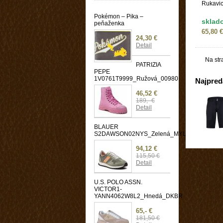
Rukavic
Pokémon – Pika –
sklad
peňaženka
65,80 €
24,30 €
Detail
Na str
PATRIZIA
PEPE
1V0761T9999_Ružová_00980
Najpredá
46,52 €
189,- €
Detail
BLAUER
S2DAWSON02NYS_Zelená_MYL
94,12 €
115,50 €
Detail
U.S. POLO ASSN.
VICTOR1-
YANN4062W8L2_Hnedá_DKBR
65,- €
181,50 €